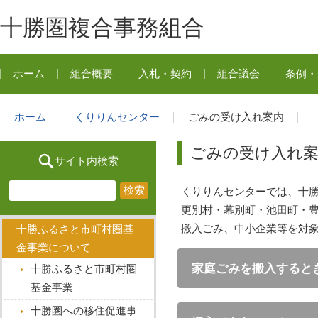
十勝圏複合事務組合
ホーム
組合概要
入札・契約
組合議会
条例・
ホーム
くりりんセンター
ごみの受け入れ案内
ごみの受け入れ
サイト内検索
くりりんセンターでは、十勝
更別村・幕別町・池田町・
搬入ごみ、中小企業等を対
十勝ふるさと市町村圏基
金事業について
家庭ごみを搬入すると
十勝ふるさと市町村圏
基金事業
十勝圏への移住促進事