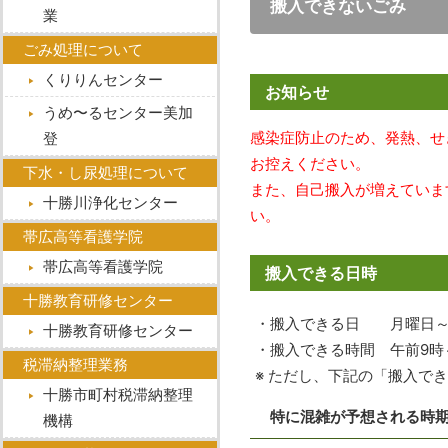
搬入できないごみ
業
ごみ処理について
くりりんセンター
お知らせ
うめ〜るセンター美加
感染症防止のため、発熱、せ
登︎
お控えください。
下水・し尿処理について
また、自己搬入が増えていま
十勝川浄化センター
い。
帯広高等看護学院
帯広高等看護学院
搬入できる日時
十勝教育研修センター
・搬入できる日 月曜日～
十勝教育研修センター
・搬入できる時間 午前9時
税滞納整理業務
※ ただし、下記の「搬入で
十勝市町村税滞納整理
特に混雑が予想される時
機構