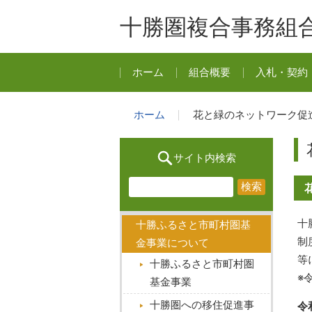
十勝圏複合事務組
ホーム
組合概要
入札・契約
ホーム
花と緑のネットワーク促
サイト内検索
十
十勝ふるさと市町村圏基
制
金事業について
等
十勝ふるさと市町村圏
※
基金事業
十勝圏への移住促進事
令