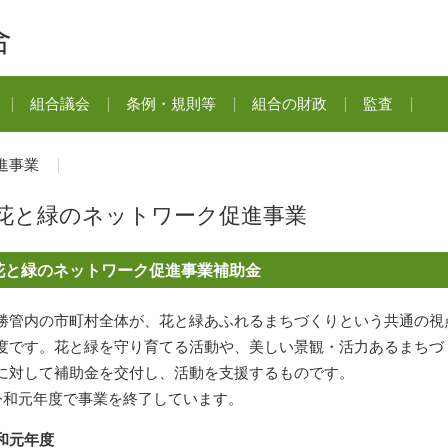
合
組合議会
条例・規則等
組合の財政
監査
進事業
花と緑のネットワーク促進事業
花と緑のネットワーク促進事業補助金
勝管内の市町村全体が、花と緑あふれるまちづくりという共通の視
度です。花と緑を守り育てる活動や、美しい景観・活力あるまちづ
に対して補助金を交付し、活動を支援するものです。
令和元年度で事業を終了しています。
和元年度