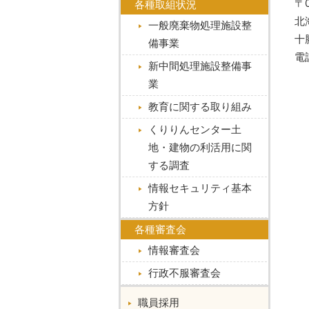
〒0
各種取組状況
北
一般廃棄物処理施設整
十
備事業
電話
新中間処理施設整備事
業
教育に関する取り組み
くりりんセンター土
地・建物の利活用に関
する調査
情報セキュリティ基本
方針
各種審査会
情報審査会
行政不服審査会
職員採用