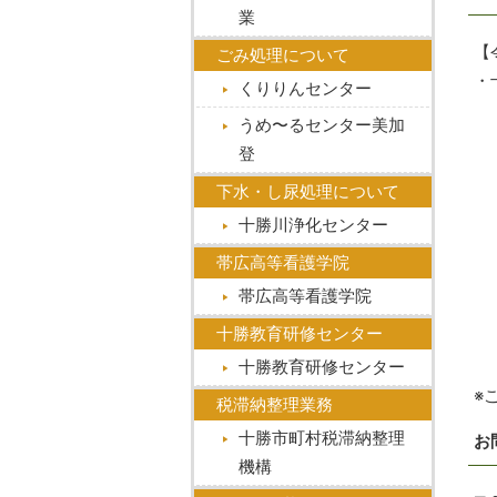
業
【
ごみ処理について
・
くりりんセンター
うめ〜るセンター美加
登︎
下水・し尿処理について
十勝川浄化センター
帯広高等看護学院
帯広高等看護学院
十勝教育研修センター
十勝教育研修センター
※
税滞納整理業務
十勝市町村税滞納整理
お
機構